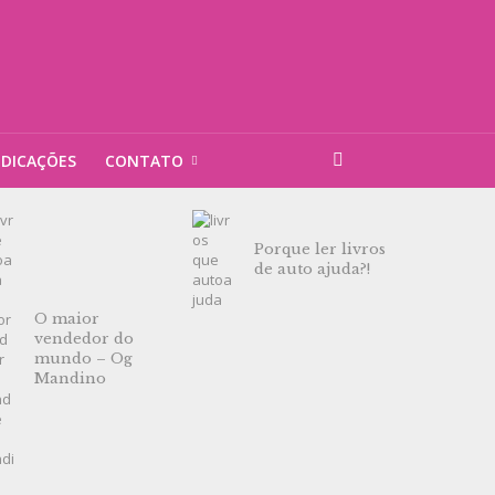
NDICAÇÕES
CONTATO
Porque ler livros
de auto ajuda?!
O maior
vendedor do
mundo – Og
Mandino