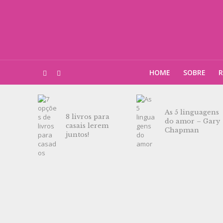
HOME
SOBRE
R
As 5 linguagens
8 livros para
do amor – Gary
casais lerem
Chapman
juntos!