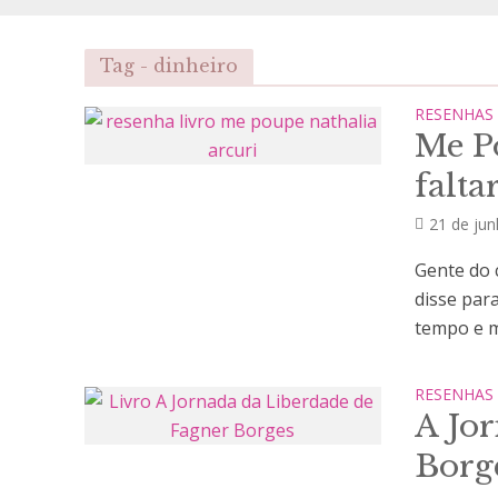
Tag - dinheiro
RESENHAS
Me P
falta
21 de ju
Gente do c
disse par
tempo e m
RESENHAS
A Jo
Borg