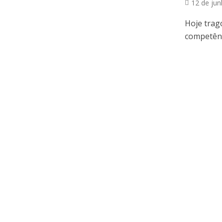
12 de ju
Hoje trag
competênci