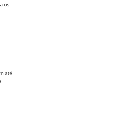
a os
im até
a