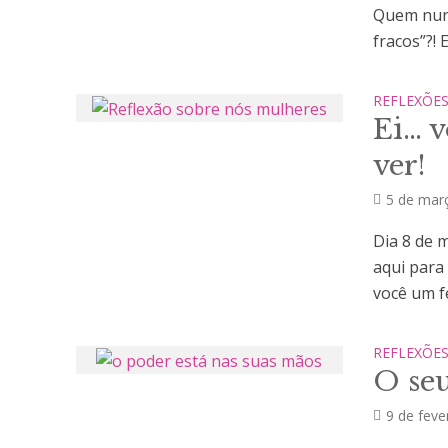
Quem nunc
fracos”?!
REFLEXÕE
Ei… 
ver!
5 de mar
Dia 8 de 
aqui para
você um fel
REFLEXÕE
O se
9 de feve