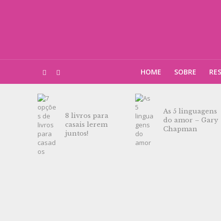
HOME
SOBRE
RE
As 5 linguagens
8 livros para
do amor – Gary
casais lerem
Chapman
juntos!