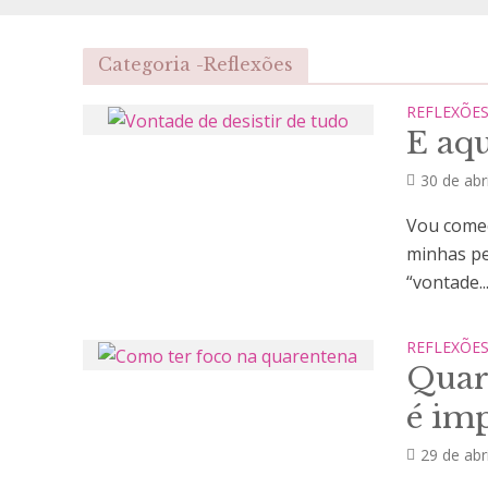
Categoria -Reflexões
REFLEXÕE
E aqu
30 de abr
Vou começ
minhas pe
“vontade..
REFLEXÕE
Quare
é imp
29 de abr