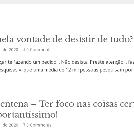
S
ela vontade de desistir de tudo?
il de 2020
0 Comments
ar te fazendo um pedido… Não desista! Preste atenção… f
squisas vi que uma média de 12 mil pessoas pesquisam por
.
S
ntena – Ter foco nas coisas cer
ortantíssimo!
il de 2020
0 Comments