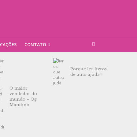
ICAÇÕES
CONTATO
Porque ler livros
de auto ajuda?!
O maior
vendedor do
mundo – Og
Mandino