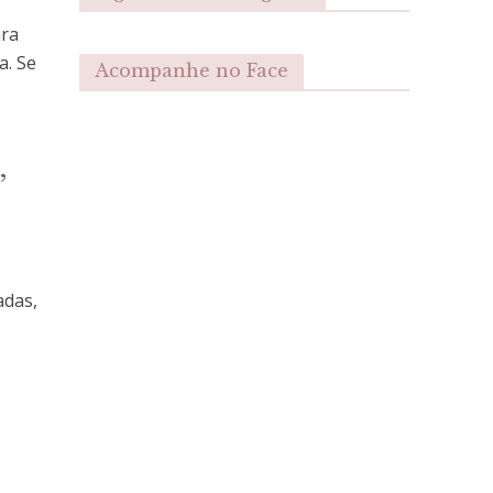
ara
a. Se
Acompanhe no Face
”
adas,