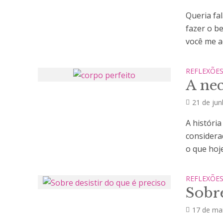
Queria fa
fazer o b
você me a
REFLEXÕE
A nec
21 de ju
A históri
considera
o que hoje 
REFLEXÕE
Sobre
17 de ma