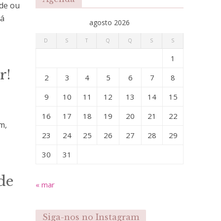
ade ou
já
agosto 2026
D
S
T
Q
Q
S
S
1
r!
2
3
4
5
6
7
8
9
10
11
12
13
14
15
16
17
18
19
20
21
22
m,
23
24
25
26
27
28
29
30
31
de
« mar
Siga-nos no Instagram