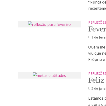
“Nunca dê
recentemen
REFLEXÕE
Feve
1 de feve
Quem me a
viu que n
Próprio e 
REFLEXÕE
Feliz
5 de jane
Estamos p
alguns di