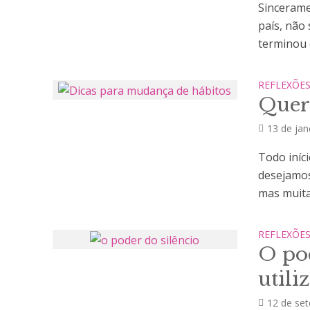
Sincerame
país, não
terminou o
REFLEXÕE
Quer
13 de jan
Todo iníc
desejamos
mas muitas
REFLEXÕE
O pod
utili
12 de se