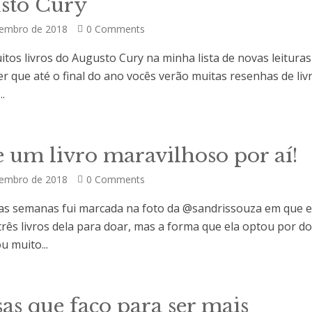
sto Cury
tembro de 2018
0 Comments
tos livros do Augusto Cury na minha lista de novas leituras
er que até o final do ano vocês verão muitas resenhas de liv
..
 um livro maravilhoso por aí!
tembro de 2018
0 Comments
s semanas fui marcada na foto da @sandrissouza em que e
três livros dela para doar, mas a forma que ela optou por d
 muito...
sas que faço para ser mais