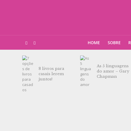
HOME
SOBRE
R
As 5 linguagens
8 livros para
do amor – Gary
casais lerem
Chapman
juntos!