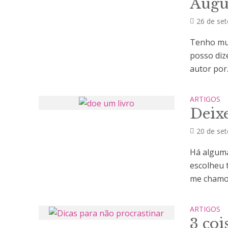
Augu
26 de se
Tenho mui
posso diz
autor por.
ARTIGOS
Deixe
20 de se
Há alguma
escolheu 
me chamou
ARTIGOS
3 coi