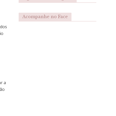
Acompanhe no Face
údos
ão
r a
não