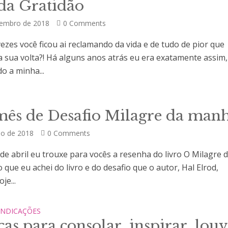
 da Gratidão
tembro de 2018
0 Comments
ezes você ficou ai reclamando da vida e de tudo de pior que
a sua volta?! Há alguns anos atrás eu era exatamente assim,
o a minha...
ês de Desafio Milagre da man
ho de 2018
0 Comments
 de abril eu trouxe para vocês a resenha do livro O Milagre 
que eu achei do livro e do desafio que o autor, Hal Elrod,
je...
INDICAÇÕES
as para consolar, inspirar, louv