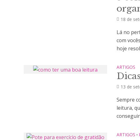
organ
18 de se
Lá no per
com vocês
hoje resolv
ARTIGOS
Dicas
13 de se
Sempre co
leitura, 
conseguir
ARTIGOS
•