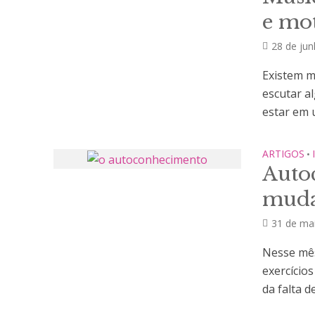
e mo
28 de ju
Existem m
escutar a
estar em 
ARTIGOS
•
Auto
muda
31 de ma
Nesse mês
exercício
da falta d