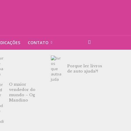
NDICAÇÕES
CONTATO
Porque ler livros
de auto ajuda?!
O maior
vendedor do
mundo – Og
Mandino