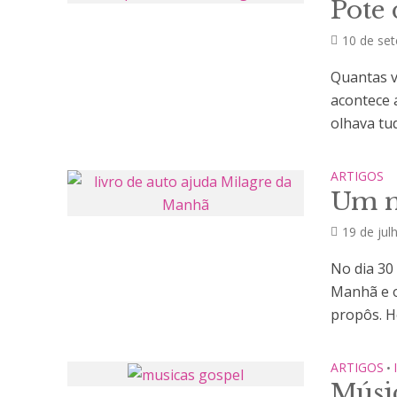
Pote
10 de se
Quantas v
acontece 
olhava tud
ARTIGOS
Um m
19 de jul
No dia 30
Manhã e o 
propôs. Ho
ARTIGOS
•
Músic