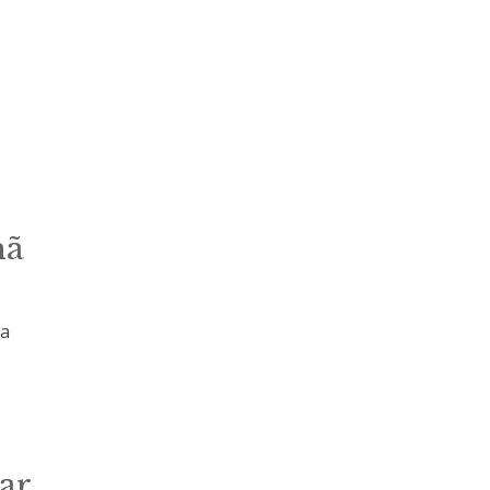
hã
da
ar