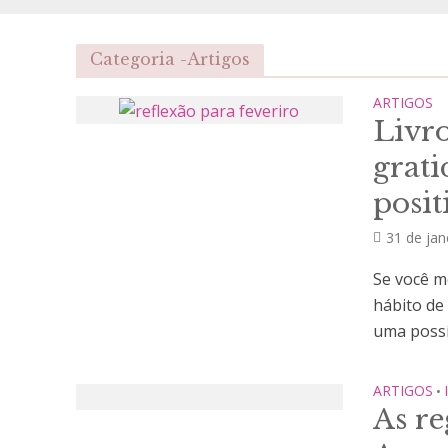
Categoria -Artigos
ARTIGOS
Livr
grat
posit
31 de jan
Se você m
hábito de
uma possív
ARTIGOS
•
As re