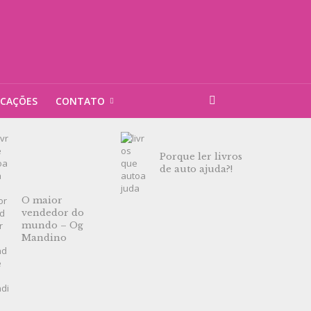
ICAÇÕES
CONTATO
Porque ler livros
de auto ajuda?!
O maior
vendedor do
mundo – Og
Mandino