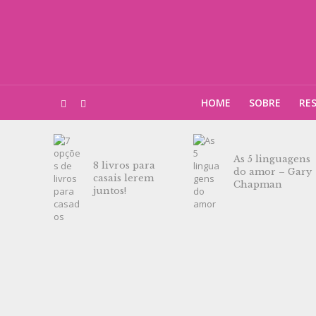
HOME
SOBRE
RE
As 5 linguagens
8 livros para
do amor – Gary
casais lerem
Chapman
juntos!