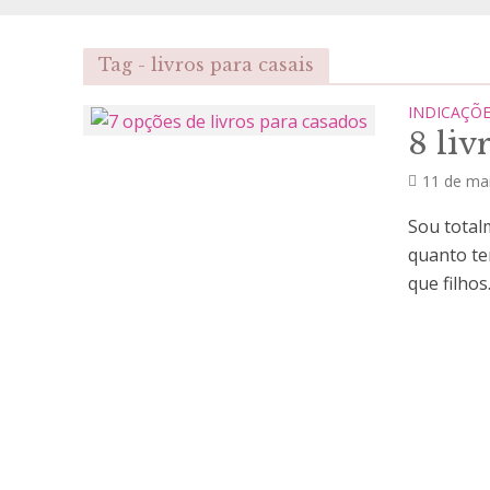
Tag - livros para casais
INDICAÇÕ
8 liv
11 de ma
Sou totalm
quanto te
que filhos.