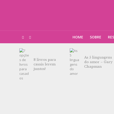
HOME
SOBRE
RE
As 5 linguagens
8 livros para
do amor – Gary
casais lerem
Chapman
juntos!