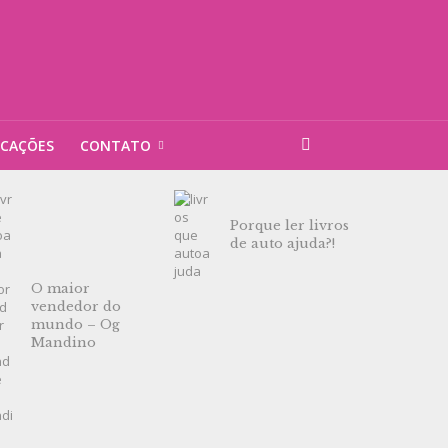
ICAÇÕES
CONTATO
Porque ler livros
de auto ajuda?!
O maior
vendedor do
mundo – Og
Mandino