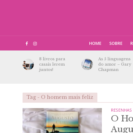
HOME
SOBRE
R
8 livros para
As 5 linguagens
casais lerem
do amor – Gary
juntos!
Chapman
Tag - O homem mais feliz
RESENHAS
O Ho
Augu