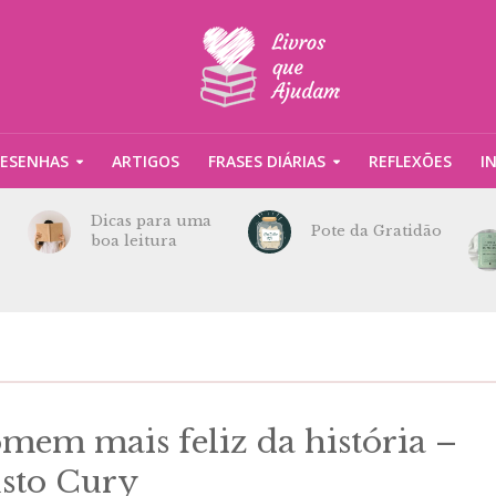
ESENHAS
ARTIGOS
FRASES DIÁRIAS
REFLEXÕES
I
Dicas para uma
Pote da Gratidão
boa leitura
mem mais feliz da história –
sto Cury