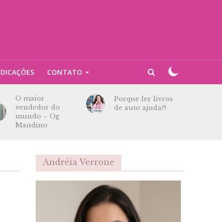
NDICAÇÕES
CONTATO
O maior
Porque ler livros
vendedor do
de auto ajuda?!
mundo – Og
Mandino
Andréia Verrone