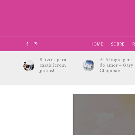
HOME
SOBRE
R
8 livros para
As 5 linguagens
casais lerem
do amor – Gary
juntos!
Chapman