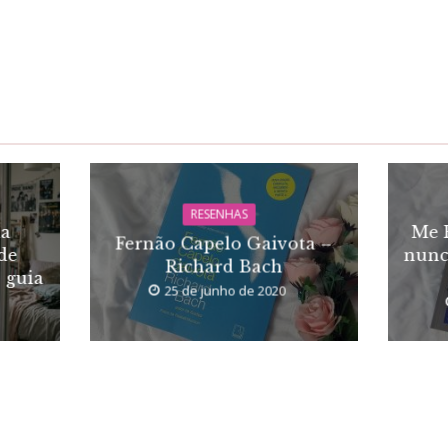
RESENHAS
ia
Me 
Fernão Capelo Gaivota –
de
nunc
Richard Bach
o guia
25 de junho de 2020