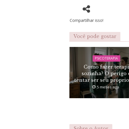
Compartilhar isso!
Você pode gostar
PSICOTERAPIA
Como fazer terap
sozinha? O perigo 
tentar ser seu própri
5 meses ago
Sobre o Autor