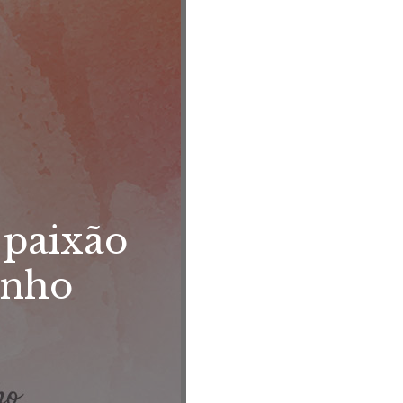
 paixão
inho