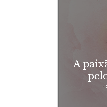
A paix
pel