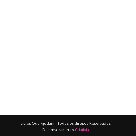
Livros Que Ajudam - Todos os direitos Reservados -
Desenvolvimento
Criativito