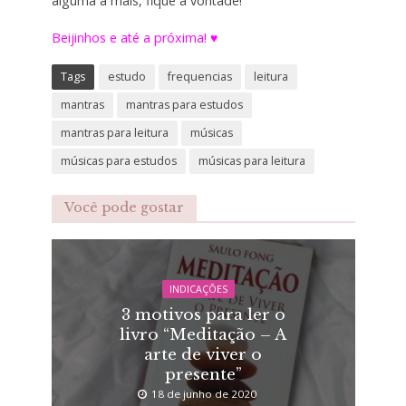
alguma a mais, fique a vontade!
Beijinhos e até a próxima! ♥
Tags
estudo
frequencias
leitura
mantras
mantras para estudos
mantras para leitura
músicas
músicas para estudos
músicas para leitura
Você pode gostar
INDICAÇÕES
3 motivos para ler o
livro “Meditação – A
arte de viver o
presente”
18 de junho de 2020