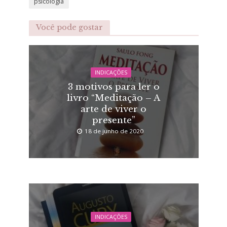
psicologia
Você pode gostar
INDICAÇÕES
3 motivos para ler o
livro “Meditação – A
arte de viver o
presente”
18 de junho de 2020
INDICAÇÕES