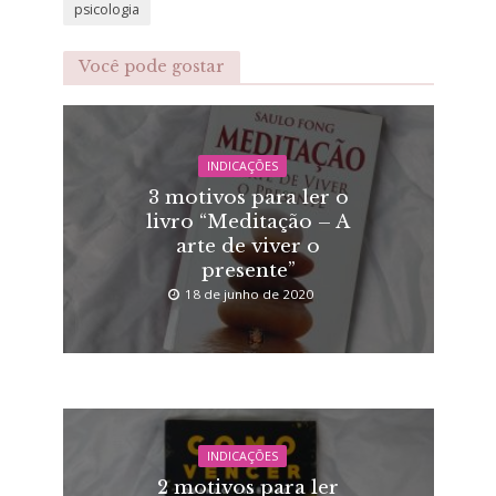
psicologia
Você pode gostar
INDICAÇÕES
3 motivos para ler o
livro “Meditação – A
arte de viver o
presente”
18 de junho de 2020
INDICAÇÕES
2 motivos para ler