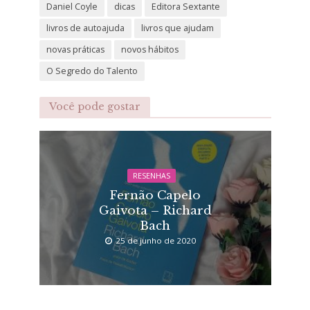
Daniel Coyle
dicas
Editora Sextante
livros de autoajuda
livros que ajudam
novas práticas
novos hábitos
O Segredo do Talento
Você pode gostar
RESENHAS
Fernão Capelo
Gaivota – Richard
Bach
25 de junho de 2020