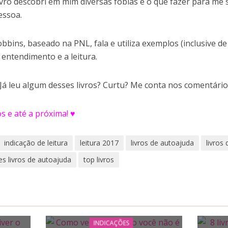
ivro descobri em mim diversas fobias e o que fazer para me 
essoa.
bbins, baseado na PNL, fala e utiliza exemplos (inclusive de 
 entendimento e a leitura.
 Já leu algum desses livros? Curtu? Me conta nos comentário
os e até a próxima! ♥
indicação de leitura
leitura 2017
livros de autoajuda
livros
s livros de autoajuda
top livros
INDICAÇÕES