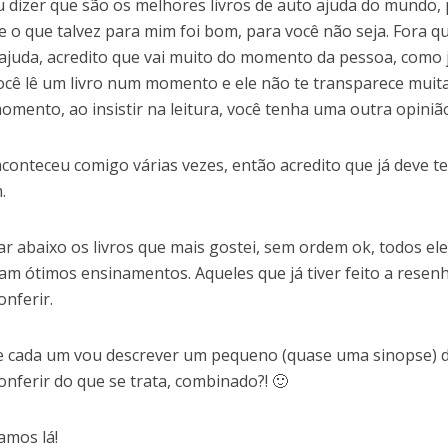
 dizer que são os melhores livros de auto ajuda do mundo,
 e o que talvez para mim foi bom, para você não seja. Fora q
ajuda, acredito que vai muito do momento da pessoa, como 
ocê lê um livro num momento e ele não te transparece muit
omento, ao insistir na leitura, você tenha uma outra opiniã
 aconteceu comigo várias vezes, então acredito que já deve t
.
tar abaixo os livros que mais gostei, sem ordem ok, todos e
am ótimos ensinamentos. Aqueles que já tiver feito a resenh
onferir.
e cada um vou descrever um pequeno (quase uma sinopse) do
onferir do que se trata, combinado?! 🙂
amos lá!