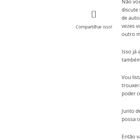
Não vou
discute
de auto
vezes v
Compartilhar isso!
outro m
Isso já
também
Vou lis
trouxer
poder c
Junto d
possa c
Então v