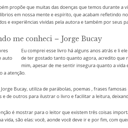
bém propõe que muitas das doenças que temos durante a vi
líbrios em nossa mente e espírito, que acabam refletindo no
dos e experiências vividas pela autora e também por seus pa
do me conheci – Jorge Bucay
Eu comprei esse livro há alguns anos atrás e li e
de ter gostado tanto quanto agora, acredito que 
mim, apesar de me sentir insegura quanto a vida e
 a atenção.
 Jorge Bucay, utiliza de parábolas, poemas , frases famosas
 e de outros para ilustrar o livro e facilitar a leitura, deixa
enção é mostrar para o leitor que existem três coisas import
a vida, são elas: você, aonde você deve ir e por fim, com que