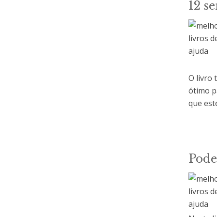
12 s
O livro
ótimo p
que est
Pode