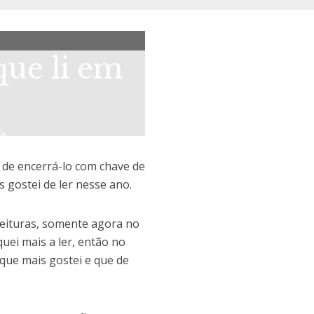
que li em
ra
 de encerrá-lo com chave de
s gostei de ler nesse ano.
leituras, somente agora no
uei mais a ler, então no
 que mais gostei e que de