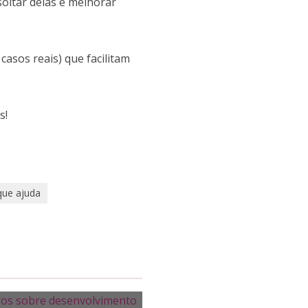
soltar delas e melhorar
casos reais) que facilitam
s!
 que ajuda