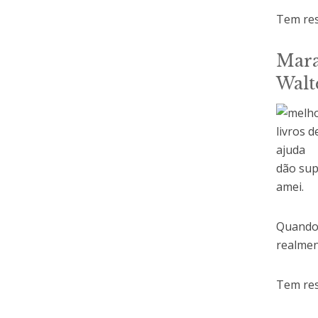
Tem res
Mara
Walt
dão sup
amei.
Quando 
realmen
Tem res