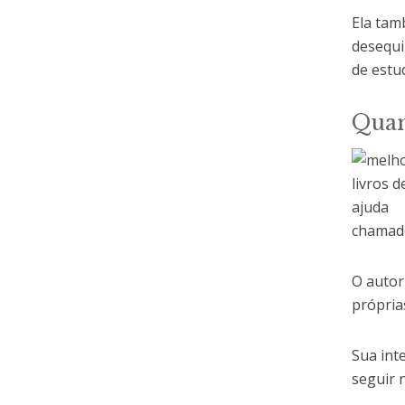
Ela tam
desequi
de estu
Quan
chamado
O autor
próprias
Sua int
seguir n