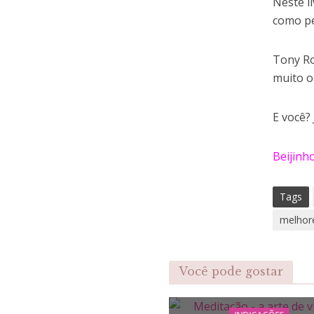
Neste l
como p
Tony Ro
muito o
E você?
Beijinh
Tags
melhore
Você pode gostar