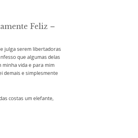
amente Feliz –
le julga serem libertadoras
Confesso que algumas delas
m minha vida e para mim
dei demais e simplesmente
 das costas um elefante,