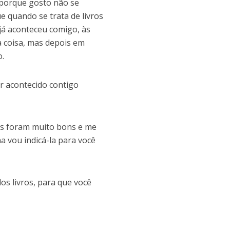
 porque gosto não se
ue quando se trata de livros
já aconteceu comigo, às
a coisa, mas depois em
o.
er acontecido contigo
les foram muito bons e me
a vou indicá-la para você
s livros, para que você