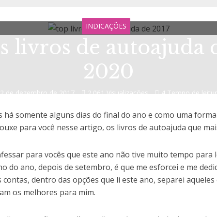
INDICAÇÕES
 livros de autoajuda 
2020
2 de dezembro de 2017
2.061 Visualizações
4 Tempo de leitu
 há somente alguns dias do final do ano e como uma forma
rouxe para você nesse artigo, os livros de autoajuda que mai
fessar para vocês que este ano não tive muito tempo para 
nho do ano, depois de setembro, é que me esforcei e me dediq
as contas, dentro das opções que li este ano, separei aqueles
ram os melhores para mim.