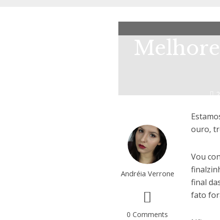
Melhores
2
Estamos
ouro, t
Vou con
finalzi
Andréia Verrone
final d
fato fo
0 Comments