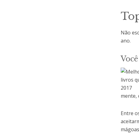
Top
Não esq
ano.
Você
mente, 
Entre o
aceitar
mágoas