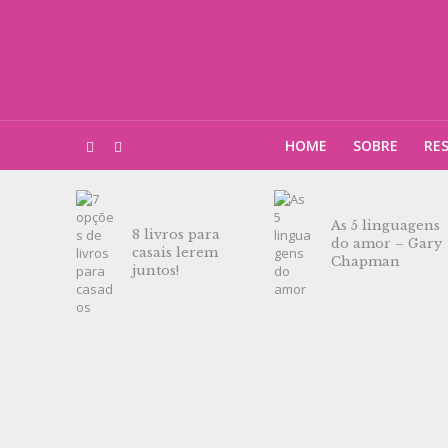
HOME
SOBRE
RE
As 5 linguagens
8 livros para
do amor – Gary
casais lerem
Chapman
juntos!