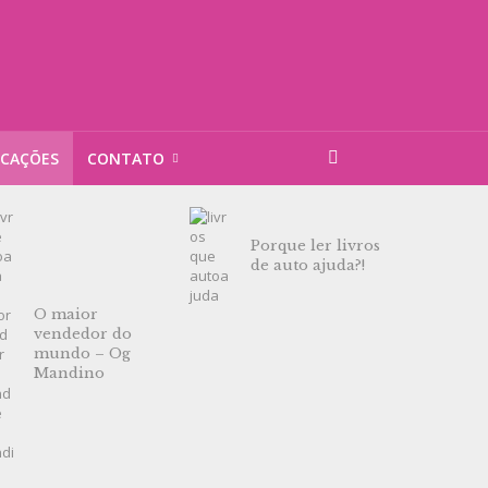
ICAÇÕES
CONTATO
Porque ler livros
de auto ajuda?!
O maior
vendedor do
mundo – Og
Mandino