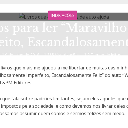
INDICAÇÕES
os para ler “Maravilh
ito, Escandalosament
9 de julho de 2018
365 Visualizações
2 Tempo de leitura
livros que mais me ajudou a me libertar de muitas das minh
lhosamente Imperfeito, Escandalosamente Feliz” do autor W
 L&PM Editores.
o que fala sobre padrões limitantes, sejam eles aqueles qu
 impostos pela sociedade, e como devemos nos livrar deles
ossamos assumir quem somos e sermos felizes sem medo.