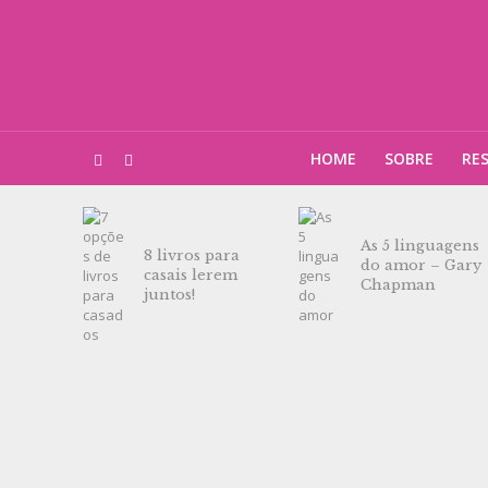
HOME
SOBRE
RE
As 5 linguagens
8 livros para
do amor – Gary
casais lerem
Chapman
juntos!