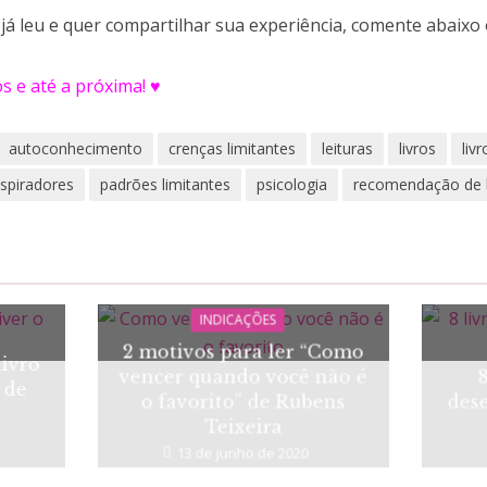
 já leu e quer compartilhar sua experiência, comente abaixo 
os e até a próxima! ♥
autoconhecimento
crenças limitantes
leituras
livros
liv
inspiradores
padrões limitantes
psicologia
recomendação de l
INDICAÇÕES
2 motivos para ler “Como
livro
vencer quando você não é
 de
o favorito” de Rubens
des
”
Teixeira
13 de junho de 2020