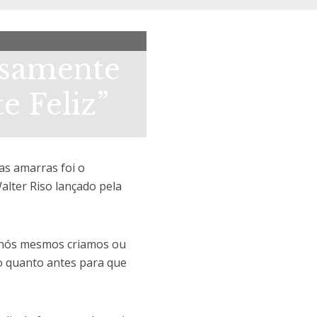
osamente
e Feliz”
as amarras foi o
alter Riso lançado pela
e nós mesmos criamos ou
 o quanto antes para que