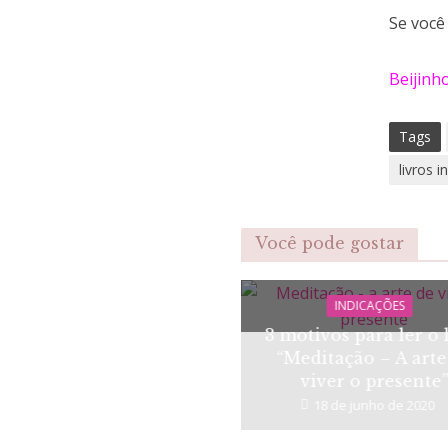
Se você
Beijinh
Tags
livros 
Você pode gostar
INDICAÇÕES
3 motivos para ler o 
“Meditação – A arte
viver o presente
18 de junho de 2020