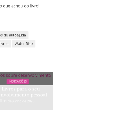
o que achou do livro!
ros de autoajuda
ivros
Water Riso
INDICAÇÕES
8 Livros para o seu
envolvimento pessoal
11 de junho de 2020