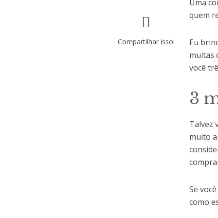
Uma coi
quem re
Compartilhar isso!
Eu brin
muitas 
você tr
3 m
Talvez 
muito a
conside
comprar
Se você
como es