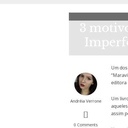
3 motiv
Imperfe
Um dos 
“Maravi
editora
Um livr
Andréia Verrone
aqueles
assim p
0 Comments