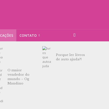
ICAÇÕES
CONTATO
Porque ler livros
de auto ajuda?!
O maior
vendedor do
mundo – Og
Mandino